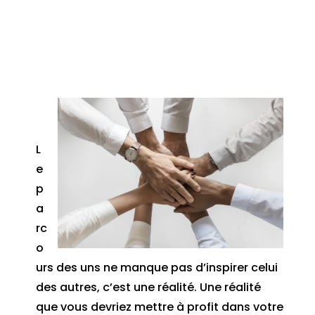
L
e
p
a
rc
o
urs des uns ne manque pas d’inspirer celui
des autres, c’est une réalité. Une réalité
que vous devriez mettre à profit dans votre