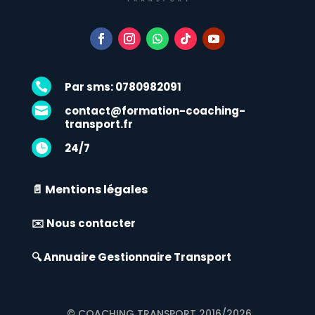
Par sms: 0780982091

contact@formation-coaching-

transport.fr
24/7

📄 Mentions légales
✉️ Nous contacter
🔍 Annuaire Gestionnaire Transport
© COACHING TRANSPORT 2016/2026