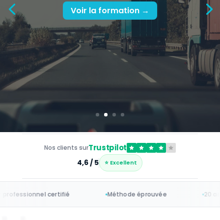
Cours complets, QCM corrigés, sujets
d’examen et exercices — à partir de 97€
Voir la formation →
Trustpilot
Nos clients sur
4,6 / 5
⭐ Excellent
ionnel certifié
Méthode éprouvée
20 ans
d'exp