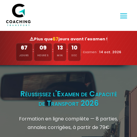
⚠️
67
Plus que
jours avant l'examen !
67
09
13
09
:
:
:
Examen :
14 oct. 2026
JOURS
HEURES
MIN
SEC
Préparez l'Examen de
Commissionnaire de
Transport 2026