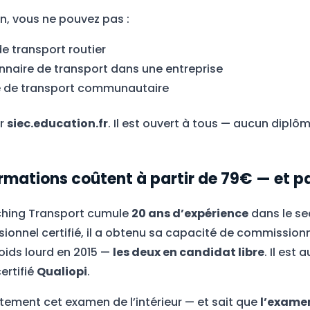
n, vous ne pouvez pas :
e transport routier
naire de transport dans une entreprise
ce de transport communautaire
ur
siec.education.fr
. Il est ouvert à tous — aucun diplô
rmations coûtent à partir de 79€ — et 
ching Transport cumule
20 ans d’expérience
dans le se
sionnel certifié, il a obtenu sa capacité de commission
oids lourd en 2015 —
les deux en candidat libre
. Il est
ertifié
Qualiopi
.
itement cet examen de l’intérieur — et sait que
l’examen