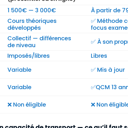
1 500€ — 3 000€
À partir de 
Cours théoriques
✅ Méthode ca
développés
focus exame
Collectif — différences
✅ À son prop
de niveau
Imposés/libres
Libres
Variable
✅ Mis à jour
Variable
✅QCM 13 ann
❌ Non éligible
❌ Non éligibl
n capacité de transport — ce qu’il faut 