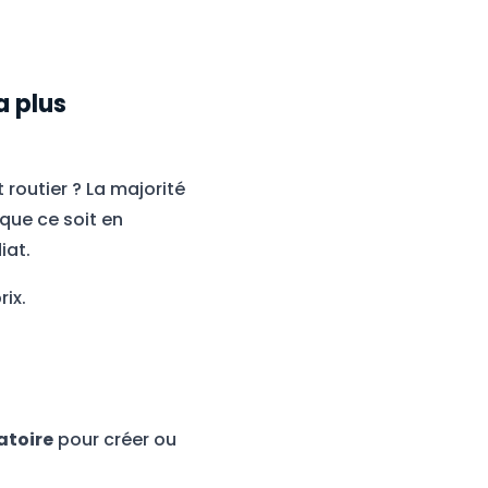
a plus
routier ? La majorité
que ce soit en
iat.
ix.
atoire
pour créer ou