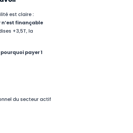
té est claire :
 n’est finançable
ises +3,5T, la
:
pourquoi payer 1
onnel du secteur actif