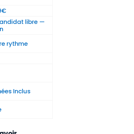
79€
ndidat libre —
n
re rythme
ées Inclus
e
savoir